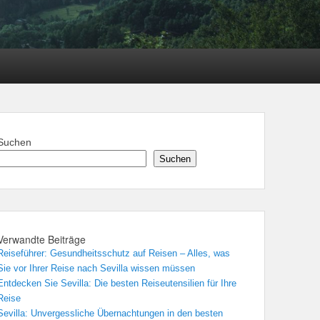
Suchen
Suchen
Verwandte Beiträge
Reiseführer: Gesundheitsschutz auf Reisen – Alles, was
Sie vor Ihrer Reise nach Sevilla wissen müssen
Entdecken Sie Sevilla: Die besten Reiseutensilien für Ihre
Reise
Sevilla: Unvergessliche Übernachtungen in den besten