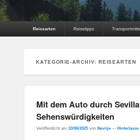
Hauptmenü
Reisearten
Reisetipps
Transportmitte
KATEGORIE-ARCHIV:
REISEARTEN
Mit dem Auto durch Sevill
Sehenswürdigkeiten
Veröffentlicht am
10/06/2025
von
Nevrije
—
Hinterlasse