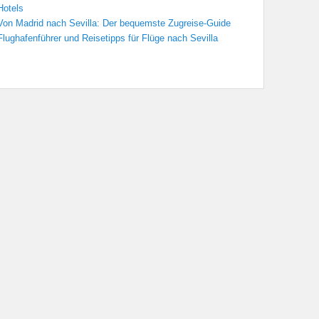
Hotels
Von Madrid nach Sevilla: Der bequemste Zugreise-Guide
Flughafenführer und Reisetipps für Flüge nach Sevilla