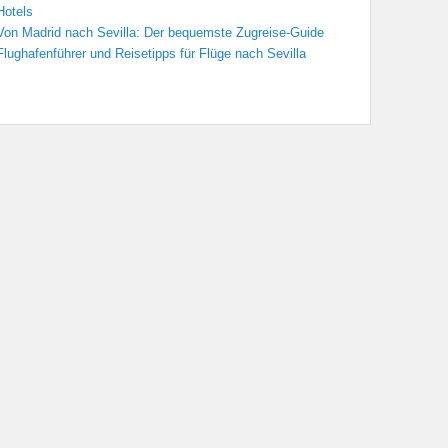
Hotels
Von Madrid nach Sevilla: Der bequemste Zugreise-Guide
Flughafenführer und Reisetipps für Flüge nach Sevilla