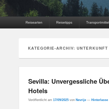
Hauptmenü
Reisearten
Reisetipps
Transportmitte
KATEGORIE-ARCHIV:
UNTERKUNFT
Sevilla: Unvergessliche Ü
Hotels
Veröffentlicht am
17/09/2025
von
Nevrije
—
Hinterlasse