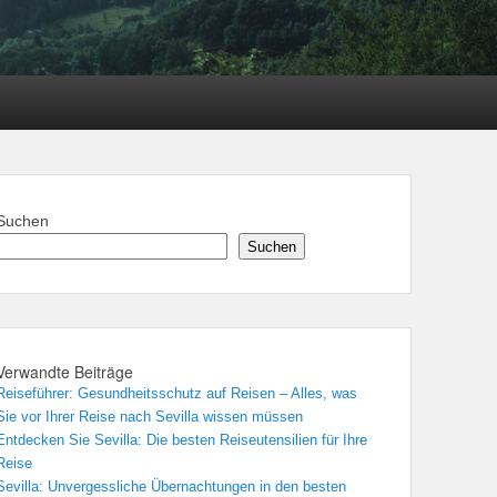
Suchen
Suchen
Verwandte Beiträge
Reiseführer: Gesundheitsschutz auf Reisen – Alles, was
Sie vor Ihrer Reise nach Sevilla wissen müssen
Entdecken Sie Sevilla: Die besten Reiseutensilien für Ihre
Reise
Sevilla: Unvergessliche Übernachtungen in den besten