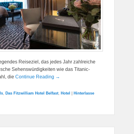
fregendes Reiseziel, das jedes Jahr zahlreiche
orische Sehenswürdigkeiten wie das Titanic-
hl, die
Continue Reading →
ls
,
Das Fitzwilliam Hotel Belfast
,
Hotel
|
Hinterlasse