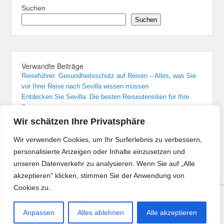
Suchen
Suchen
Verwandte Beiträge
Reiseführer: Gesundheitsschutz auf Reisen – Alles, was Sie
vor Ihrer Reise nach Sevilla wissen müssen
Entdecken Sie Sevilla: Die besten Reiseutensilien für Ihre
Reise
Sevilla: Unvergessliche Übernachtungen in den besten Hotels
Wir schätzen Ihre Privatsphäre
Von Madrid nach Sevilla: Der bequemste Zugreise-Guide
Flughafenführer und Reisetipps für Flüge nach Sevilla
Wir verwenden Cookies, um Ihr Surferlebnis zu verbessern,
personalisierte Anzeigen oder Inhalte einzusetzen und
unseren Datenverkehr zu analysieren. Wenn Sie auf „Alle
akzeptieren" klicken, stimmen Sie der Anwendung von
Cookies zu.
Copyright © 2026
Reisen Angebote
All Rights Reserved.
Anpassen
Alles ablehnen
Alle akzeptieren
Theme: Catch Evolution by
Catch Themes