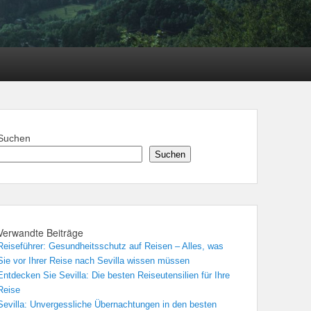
Suchen
Suchen
Verwandte Beiträge
Reiseführer: Gesundheitsschutz auf Reisen – Alles, was
Sie vor Ihrer Reise nach Sevilla wissen müssen
Entdecken Sie Sevilla: Die besten Reiseutensilien für Ihre
Reise
Sevilla: Unvergessliche Übernachtungen in den besten