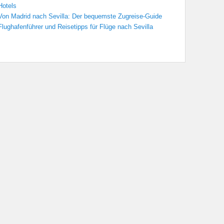
Hotels
Von Madrid nach Sevilla: Der bequemste Zugreise-Guide
Flughafenführer und Reisetipps für Flüge nach Sevilla