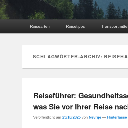
Hauptmenü
Reisearten
Reisetipps
Transportmitte
SCHLAGWÖRTER-ARCHIV:
REISEH
Reiseführer: Gesundheitssc
was Sie vor Ihrer Reise na
Veröffentlicht am
25/10/2025
von
Nevrije
—
Hinterlasse