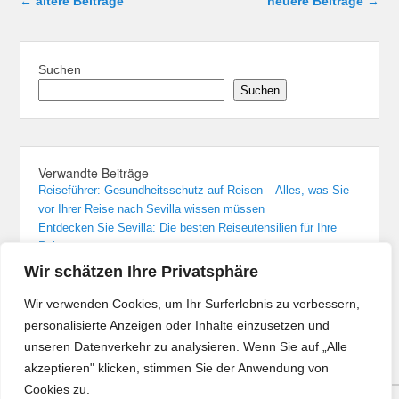
←
ältere Beiträge
neuere Beiträge
→
Suchen
Suchen
Verwandte Beiträge
Reiseführer: Gesundheitsschutz auf Reisen – Alles, was Sie
vor Ihrer Reise nach Sevilla wissen müssen
Entdecken Sie Sevilla: Die besten Reiseutensilien für Ihre
Reise
Sevilla: Unvergessliche Übernachtungen in den besten Hotels
Wir schätzen Ihre Privatsphäre
Von Madrid nach Sevilla: Der bequemste Zugreise-Guide
Flughafenführer und Reisetipps für Flüge nach Sevilla
Wir verwenden Cookies, um Ihr Surferlebnis zu verbessern,
personalisierte Anzeigen oder Inhalte einzusetzen und
unseren Datenverkehr zu analysieren. Wenn Sie auf „Alle
akzeptieren" klicken, stimmen Sie der Anwendung von
Cookies zu.