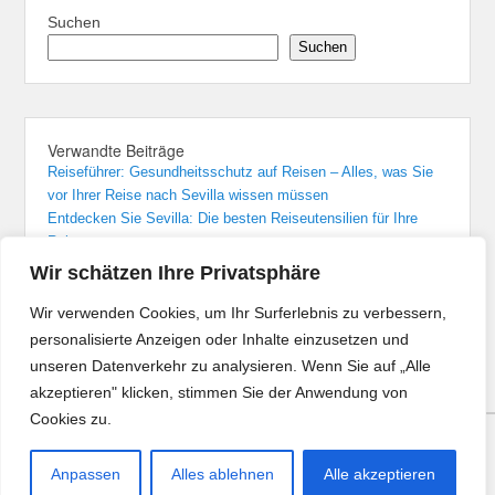
Suchen
Suchen
Verwandte Beiträge
Reiseführer: Gesundheitsschutz auf Reisen – Alles, was Sie
vor Ihrer Reise nach Sevilla wissen müssen
Entdecken Sie Sevilla: Die besten Reiseutensilien für Ihre
Reise
Sevilla: Unvergessliche Übernachtungen in den besten Hotels
Wir schätzen Ihre Privatsphäre
Von Madrid nach Sevilla: Der bequemste Zugreise-Guide
Flughafenführer und Reisetipps für Flüge nach Sevilla
Wir verwenden Cookies, um Ihr Surferlebnis zu verbessern,
personalisierte Anzeigen oder Inhalte einzusetzen und
unseren Datenverkehr zu analysieren. Wenn Sie auf „Alle
akzeptieren" klicken, stimmen Sie der Anwendung von
Cookies zu.
Copyright © 2026
Reisen Angebote
All Rights Reserved.
Anpassen
Alles ablehnen
Alle akzeptieren
Theme: Catch Evolution by
Catch Themes