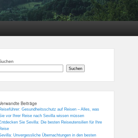
Suchen
Suchen
Verwandte Beiträge
Reiseführer: Gesundheitsschutz auf Reisen – Alles, was
Sie vor Ihrer Reise nach Sevilla wissen müssen
Entdecken Sie Sevilla: Die besten Reiseutensilien für Ihre
Reise
Sevilla: Unvergessliche Übernachtungen in den besten