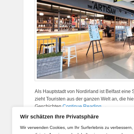
Als Hauptstadt von Nordirland ist Belfast eine S
zieht Touristen aus der ganzen Welt an, die hie
Geschichten
Continue Reading →
Wir schätzen Ihre Privatsphäre
Veröffentlicht in
Flug
|
Gekennzeichnet mit
Belfast City 
Wir verwenden Cookies, um Ihr Surferlebnis zu verbessern,
von London
|
Hinterlasse eine Antwort