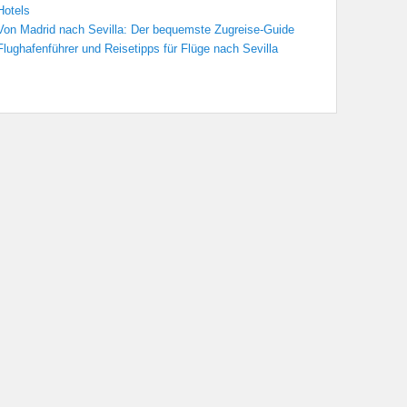
Hotels
Von Madrid nach Sevilla: Der bequemste Zugreise-Guide
Flughafenführer und Reisetipps für Flüge nach Sevilla