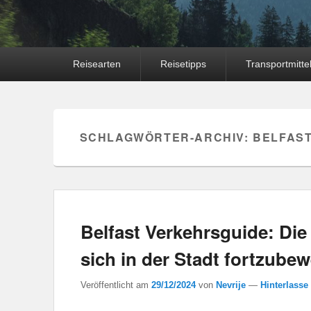
Hauptmenü
Reisearten
Reisetipps
Transportmitte
SCHLAGWÖRTER-ARCHIV:
BELFAST
Belfast Verkehrsguide: Di
sich in der Stadt fortzube
Veröffentlicht am
29/12/2024
von
Nevrije
—
Hinterlasse