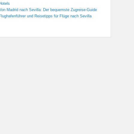
Hotels
Von Madrid nach Sevilla: Der bequemste Zugreise-Guide
Flughafenführer und Reisetipps für Flüge nach Sevilla