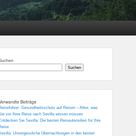
Suchen
Suchen
Verwandte Beiträge
Reiseführer: Gesundheitsschutz auf Reisen – Alles, was
Sie vor Ihrer Reise nach Sevilla wissen müssen
Entdecken Sie Sevilla: Die besten Reiseutensilien für Ihre
Reise
Sevilla: Unvergessliche Übernachtungen in den besten