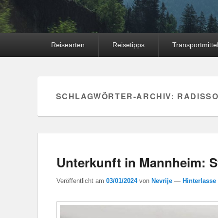
Hauptmenü
Reisearten
Reisetipps
Transportmitte
SCHLAGWÖRTER-ARCHIV:
RADISSO
Unterkunft in Mannheim: St
Veröffentlicht am
03/01/2024
von
Nevrije
—
Hinterlasse