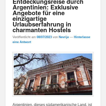
Entdeckungsreise durch
Argentinien: Exklusive
Angebote für eine
einzigartige
Urlaubserfahrung in
charmanten Hostels
Veröffentlicht am
08/07/2023
von
Nevrije
—
Hinterlasse
eine Antwort
Argentinien, dieses südamerikanische Land, ist