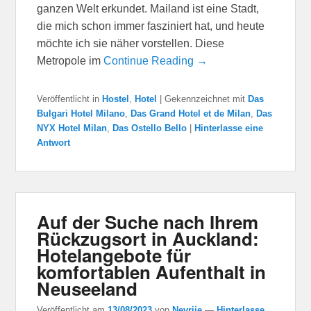
ganzen Welt erkundet. Mailand ist eine Stadt,
die mich schon immer fasziniert hat, und heute
möchte ich sie näher vorstellen. Diese
Metropole im
Continue Reading →
Veröffentlicht in
Hostel
,
Hotel
|
Gekennzeichnet mit
Das
Bulgari Hotel Milano
,
Das Grand Hotel et de Milan
,
Das
NYX Hotel Milan
,
Das Ostello Bello
|
Hinterlasse eine
Antwort
Auf der Suche nach Ihrem
Rückzugsort in Auckland:
Hotelangebote für
komfortablen Aufenthalt in
Neuseeland
Veröffentlicht am
13/08/2023
von
Nevrije
—
Hinterlasse