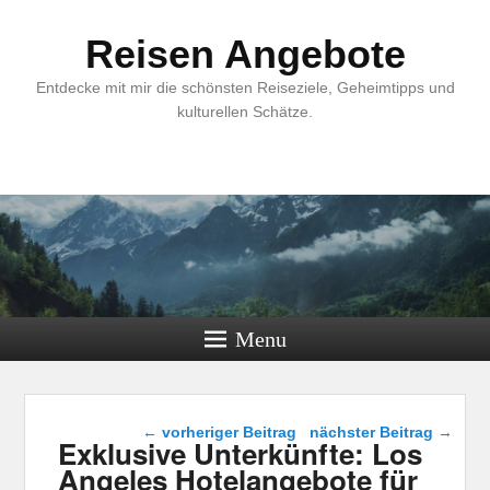
Reisen Angebote
Entdecke mit mir die schönsten Reiseziele, Geheimtipps und
kulturellen Schätze.
Menu
Beitragsnavigation
←
vorheriger Beitrag
nächster Beitrag
→
Exklusive Unterkünfte: Los
Angeles Hotelangebote für