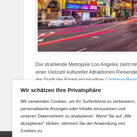
Die strahlende Metropole Los Angeles zieht m
einer Vielzahl kultureller Attraktionen Reisende
die Stadt der Engel einzigartige
Continue Rea
Wir schätzen Ihre Privatsphäre
Veröffentlicht in
Alleinreisende
|
Gekennzeichnet mit
Ho
Wir verwenden Cookies, um Ihr Surferlebnis zu verbessern,
eine Antwort
personalisierte Anzeigen oder Inhalte einzusetzen und
unseren Datenverkehr zu analysieren. Wenn Sie auf „Alle
akzeptieren" klicken, stimmen Sie der Anwendung von
Cookies zu.
Seitenfuß-