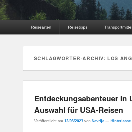
Hauptmenü
Reisearten
Reisetipps
Transportmitte
SCHLAGWÖRTER-ARCHIV:
LOS AN
Entdeckungsabenteuer in L
Auswahl für USA-Reisen
Veröffentlicht am
12/03/2023
von
Nevrije
—
Hinterlasse