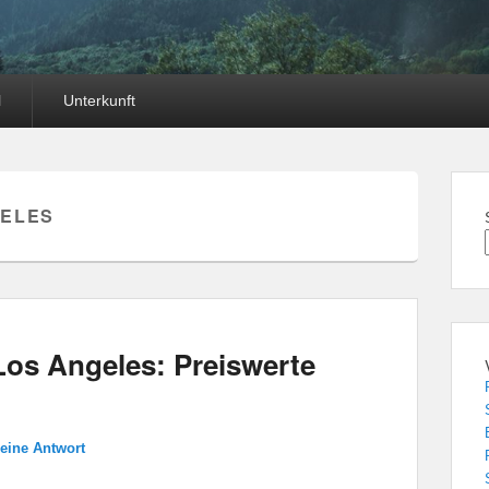
l
Unterkunft
GELES
os Angeles: Preiswerte
 eine Antwort