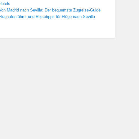
Hotels
Von Madrid nach Sevilla: Der bequemste Zugreise-Guide
Flughafenführer und Reisetipps für Flüge nach Sevilla