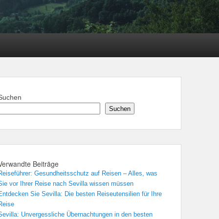
Suchen
Suchen
Verwandte Beiträge
Reiseführer: Gesundheitsschutz auf Reisen – Alles, was
Sie vor Ihrer Reise nach Sevilla wissen müssen
Entdecken Sie Sevilla: Die besten Reiseutensilien für Ihre
Reise
Sevilla: Unvergessliche Übernachtungen in den besten