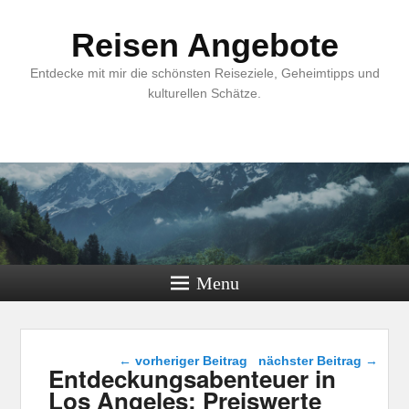
Reisen Angebote
Entdecke mit mir die schönsten Reiseziele, Geheimtipps und
kulturellen Schätze.
Menu
Beitragsnavigation
←
vorheriger Beitrag
nächster Beitrag
→
Entdeckungsabenteuer in
Los Angeles: Preiswerte