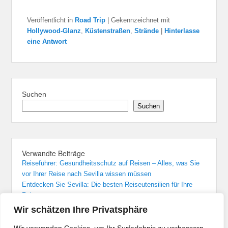
Veröffentlicht in
Road Trip
|
Gekennzeichnet mit
Hollywood-Glanz
,
Küstenstraßen
,
Strände
|
Hinterlasse
eine Antwort
Suchen
Suchen
Verwandte Beiträge
Reiseführer: Gesundheitsschutz auf Reisen – Alles, was Sie
vor Ihrer Reise nach Sevilla wissen müssen
Entdecken Sie Sevilla: Die besten Reiseutensilien für Ihre
Reise
Sevilla: Unvergessliche Übernachtungen in den besten Hotels
Wir schätzen Ihre Privatsphäre
Von Madrid nach Sevilla: Der bequemste Zugreise-Guide
Flughafenführer und Reisetipps für Flüge nach Sevilla