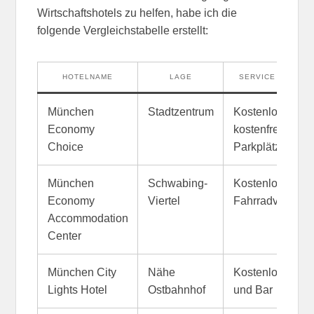
Wirtschaftshotels zu helfen, habe ich die
folgende Vergleichstabelle erstellt:
HOTELNAME
LAGE
SERVICE UND AU
München
Stadtzentrum
Kostenloses W
Economy
kostenfreies Frü
Choice
Parkplätze
München
Schwabing-
Kostenloses W
Economy
Viertel
Fahrradverleih
Accommodation
Center
München City
Nähe
Kostenloses WL
Lights Hotel
Ostbahnhof
und Bar