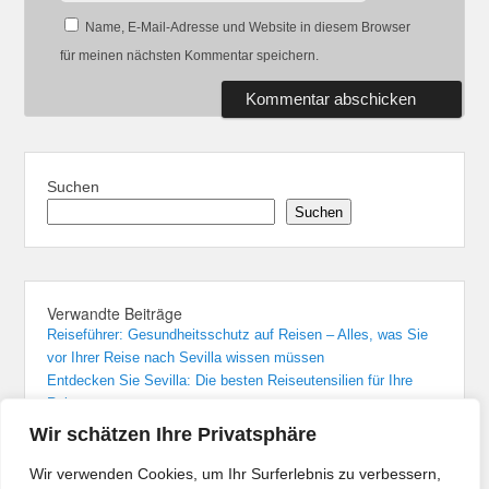
Name, E-Mail-Adresse und Website in diesem Browser
für meinen nächsten Kommentar speichern.
Suchen
Suchen
Verwandte Beiträge
Reiseführer: Gesundheitsschutz auf Reisen – Alles, was Sie
vor Ihrer Reise nach Sevilla wissen müssen
Entdecken Sie Sevilla: Die besten Reiseutensilien für Ihre
Reise
Sevilla: Unvergessliche Übernachtungen in den besten Hotels
Wir schätzen Ihre Privatsphäre
Von Madrid nach Sevilla: Der bequemste Zugreise-Guide
Flughafenführer und Reisetipps für Flüge nach Sevilla
Wir verwenden Cookies, um Ihr Surferlebnis zu verbessern,