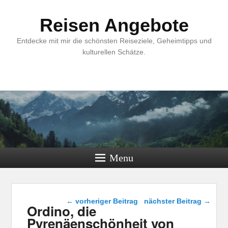
Reisen Angebote
Entdecke mit mir die schönsten Reiseziele, Geheimtipps und
kulturellen Schätze.
Menu
Beitragsnavigation
←
vorheriger Beitrag
nächster Beitrag
→
Ordino, die
Pyrenäenschönheit von