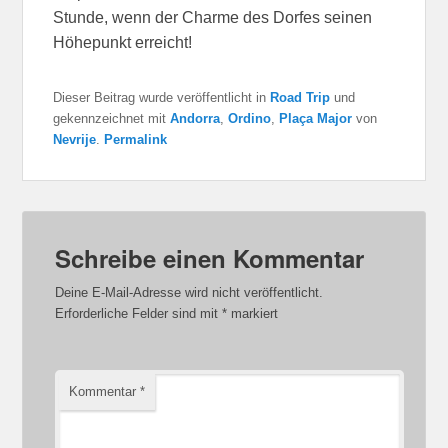
Stunde, wenn der Charme des Dorfes seinen
Höhepunkt erreicht!
Dieser Beitrag wurde veröffentlicht in
Road Trip
und
gekennzeichnet mit
Andorra
,
Ordino
,
Plaça Major
von
Nevrije
.
Permalink
Schreibe einen Kommentar
Deine E-Mail-Adresse wird nicht veröffentlicht.
Erforderliche Felder sind mit
*
markiert
Kommentar
*