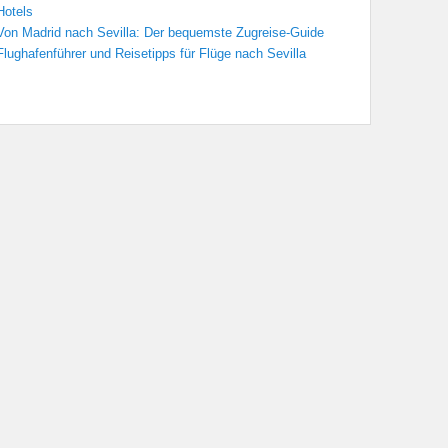
Hotels
Von Madrid nach Sevilla: Der bequemste Zugreise-Guide
Flughafenführer und Reisetipps für Flüge nach Sevilla