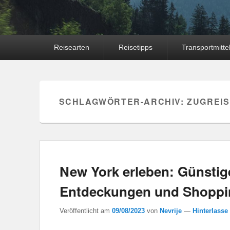
Hauptmenü
Reisearten
Reisetipps
Transportmitte
SCHLAGWÖRTER-ARCHIV:
ZUGREI
New York erleben: Günstige
Entdeckungen und Shoppi
Veröffentlicht am
09/08/2023
von
Nevrije
—
Hinterlasse