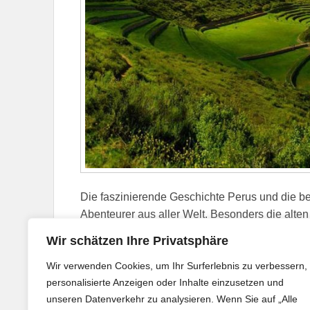
Die faszinierende Geschichte Perus und die b
Abenteurer aus aller Welt. Besonders die alte
Zivilisation, die einst in dieser Region blühte.
C
Wir schätzen Ihre Privatsphäre
Wir verwenden Cookies, um Ihr Surferlebnis zu verbessern,
Veröffentlicht in
Zug
|
Gekennzeichnet mit
Service
,
Zugr
personalisierte Anzeigen oder Inhalte einzusetzen und
unseren Datenverkehr zu analysieren. Wenn Sie auf „Alle