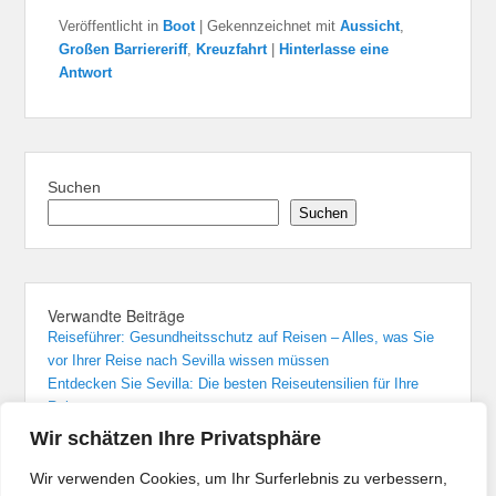
Veröffentlicht in
Boot
|
Gekennzeichnet mit
Aussicht
,
Großen Barriereriff
,
Kreuzfahrt
|
Hinterlasse eine
Antwort
Suchen
Suchen
Verwandte Beiträge
Reiseführer: Gesundheitsschutz auf Reisen – Alles, was Sie
vor Ihrer Reise nach Sevilla wissen müssen
Entdecken Sie Sevilla: Die besten Reiseutensilien für Ihre
Reise
Sevilla: Unvergessliche Übernachtungen in den besten Hotels
Wir schätzen Ihre Privatsphäre
Von Madrid nach Sevilla: Der bequemste Zugreise-Guide
Flughafenführer und Reisetipps für Flüge nach Sevilla
Wir verwenden Cookies, um Ihr Surferlebnis zu verbessern,