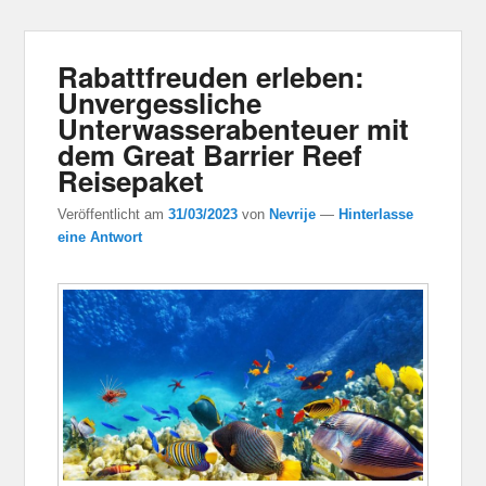
Rabattfreuden erleben:
Unvergessliche
Unterwasserabenteuer mit
dem Great Barrier Reef
Reisepaket
Veröffentlicht am
31/03/2023
von
Nevrije
—
Hinterlasse
eine Antwort