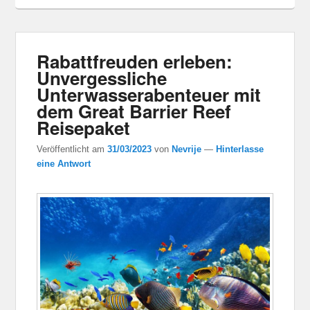
Rabattfreuden erleben:
Unvergessliche
Unterwasserabenteuer mit
dem Great Barrier Reef
Reisepaket
Veröffentlicht am
31/03/2023
von
Nevrije
—
Hinterlasse
eine Antwort