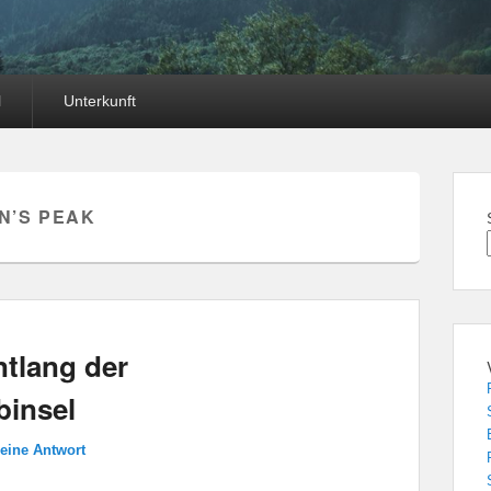
l
Unterkunft
N’S PEAK
tlang der
insel
 eine Antwort