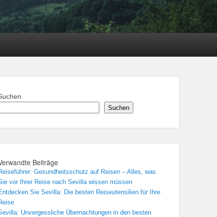
Suchen
Suchen
Verwandte Beiträge
Reiseführer: Gesundheitsschutz auf Reisen – Alles, was
Sie vor Ihrer Reise nach Sevilla wissen müssen
Entdecken Sie Sevilla: Die besten Reiseutensilien für Ihre
Reise
Sevilla: Unvergessliche Übernachtungen in den besten