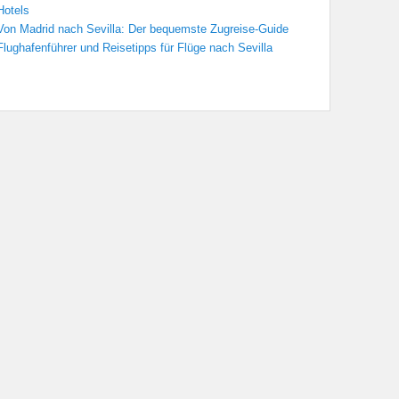
Hotels
Von Madrid nach Sevilla: Der bequemste Zugreise-Guide
Flughafenführer und Reisetipps für Flüge nach Sevilla