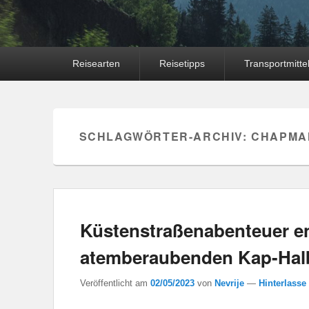
Hauptmenü
Reisearten
Reisetipps
Transportmitte
SCHLAGWÖRTER-ARCHIV:
CHAPMA
Küstenstraßenabenteuer en
atemberaubenden Kap-Halb
Veröffentlicht am
02/05/2023
von
Nevrije
—
Hinterlasse