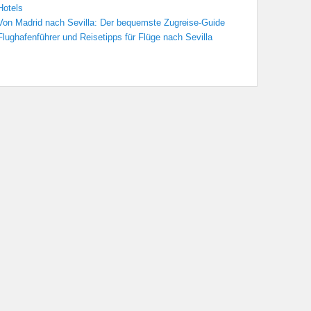
Hotels
Von Madrid nach Sevilla: Der bequemste Zugreise-Guide
Flughafenführer und Reisetipps für Flüge nach Sevilla