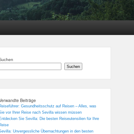
Suchen
Suchen
Verwandte Beiträge
Reiseführer: Gesundheitsschutz auf Reisen – Alles, was
Sie vor Ihrer Reise nach Sevilla wissen müssen
Entdecken Sie Sevilla: Die besten Reiseutensilien für Ihre
Reise
Sevilla: Unvergessliche Übernachtungen in den besten