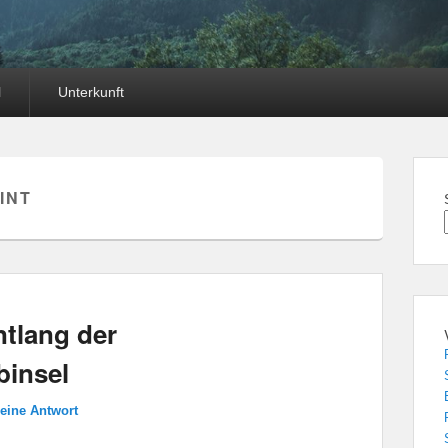
l
Unterkunft
INT
tlang der
insel
 eine Antwort