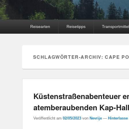
Hauptmenü
Reisearten
Reisetipps
Transportmitte
SCHLAGWÖRTER-ARCHIV:
CAPE PO
Küstenstraßenabenteuer en
atemberaubenden Kap-Halb
Veröffentlicht am
02/05/2023
von
Nevrije
—
Hinterlasse