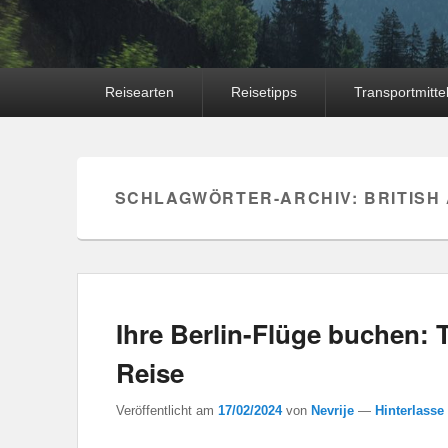
Hauptmenü
Reisearten
Reisetipps
Transportmitte
SCHLAGWÖRTER-ARCHIV:
BRITISH
Ihre Berlin-Flüge buchen: 
Reise
Veröffentlicht am
17/02/2024
von
Nevrije
—
Hinterlasse