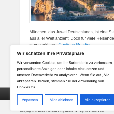
München, das Juwel Deutschlands, ist eine Sta
aus aller Welt anzieht. Doch für viele Reisende 
werde erklären,
Continue Reading →
Wir schätzen Ihre Privatsphäre
Veröffentlicht in
Flug
|
Gekennzeichnet mit
Air France
,
B
Wir verwenden Cookies, um Ihr Surferlebnis zu verbessern,
Antwort
personalisierte Anzeigen oder Inhalte einzusetzen und
unseren Datenverkehr zu analysieren. Wenn Sie auf „Alle
akzeptieren" klicken, stimmen Sie der Anwendung von
Cookies zu.
Seitenfuß-
Datenschutz
Impressum
Menü
Anpassen
Alles ablehnen
Alle akzeptieren
Copyright © 2026
Reisen Angebote
All Rights Reserved.