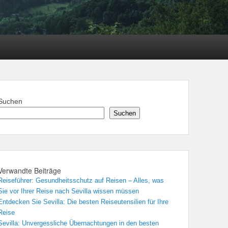
Suchen
Suchen
Verwandte Beiträge
Reiseführer: Gesundheitsschutz auf Reisen – Alles, was
Sie vor Ihrer Reise nach Sevilla wissen müssen
Entdecken Sie Sevilla: Die besten Reiseutensilien für Ihre
Reise
Sevilla: Unvergessliche Übernachtungen in den besten