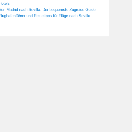
Hotels
Von Madrid nach Sevilla: Der bequemste Zugreise-Guide
Flughafenführer und Reisetipps für Flüge nach Sevilla