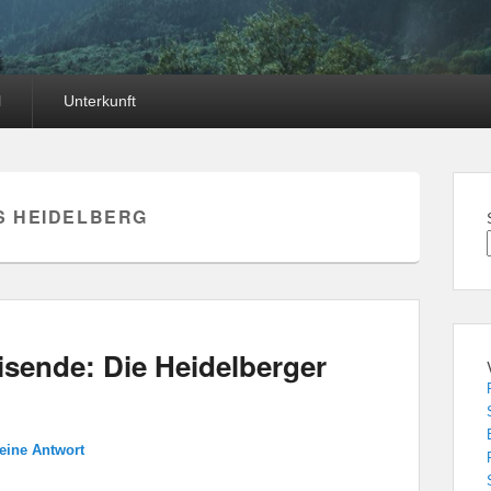
l
Unterkunft
S HEIDELBERG
isende: Die Heidelberger
 eine Antwort