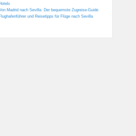
Hotels
Von Madrid nach Sevilla: Der bequemste Zugreise-Guide
Flughafenführer und Reisetipps für Flüge nach Sevilla