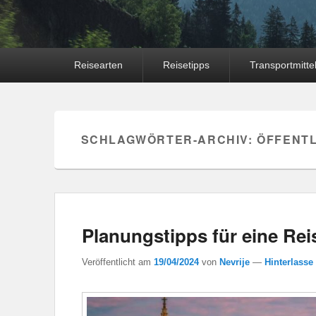
Hauptmenü
Reisearten
Reisetipps
Transportmitte
SCHLAGWÖRTER-ARCHIV:
ÖFFENT
Planungstipps für eine Rei
Veröffentlicht am
19/04/2024
von
Nevrije
—
Hinterlasse