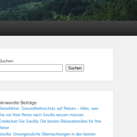
Suchen
Suchen
Verwandte Beiträge
Reiseführer: Gesundheitsschutz auf Reisen – Alles, was
Sie vor Ihrer Reise nach Sevilla wissen müssen
Entdecken Sie Sevilla: Die besten Reiseutensilien für Ihre
Reise
Sevilla: Unvergessliche Übernachtungen in den besten