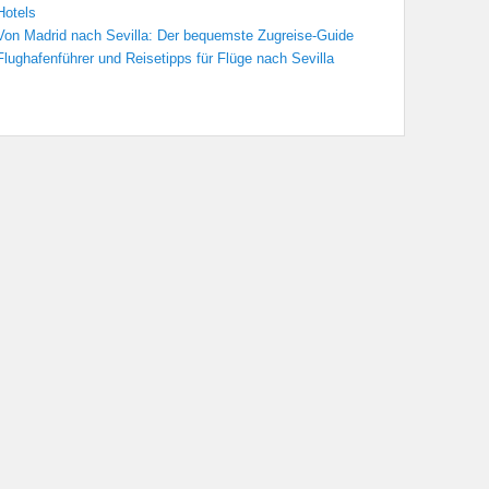
Hotels
Von Madrid nach Sevilla: Der bequemste Zugreise-Guide
Flughafenführer und Reisetipps für Flüge nach Sevilla