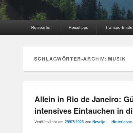
Hauptmenü
Reisearten
Reisetipps
Transportmitte
SCHLAGWÖRTER-ARCHIV:
MUSIK
Allein in Rio de Janeiro: G
intensives Eintauchen in di
Veröffentlicht am
29/07/2023
von
Nevrije
—
Hinterlasse