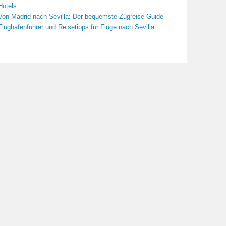
Hotels
Von Madrid nach Sevilla: Der bequemste Zugreise-Guide
Flughafenführer und Reisetipps für Flüge nach Sevilla