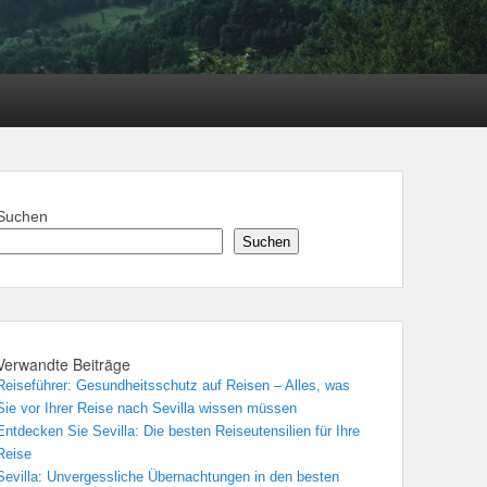
Suchen
Suchen
Verwandte Beiträge
Reiseführer: Gesundheitsschutz auf Reisen – Alles, was
Sie vor Ihrer Reise nach Sevilla wissen müssen
Entdecken Sie Sevilla: Die besten Reiseutensilien für Ihre
Reise
Sevilla: Unvergessliche Übernachtungen in den besten