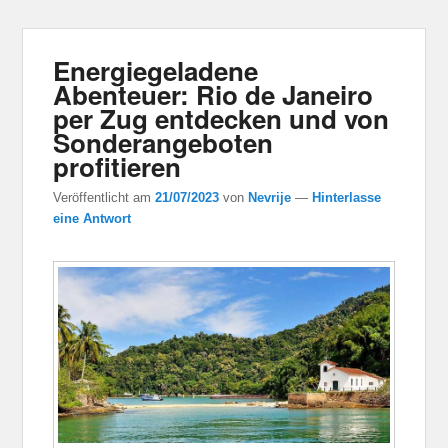
Energiegeladene
Abenteuer: Rio de Janeiro
per Zug entdecken und von
Sonderangeboten
profitieren
Veröffentlicht am
21/07/2023
von
Nevrije
—
Hinterlasse
eine Antwort