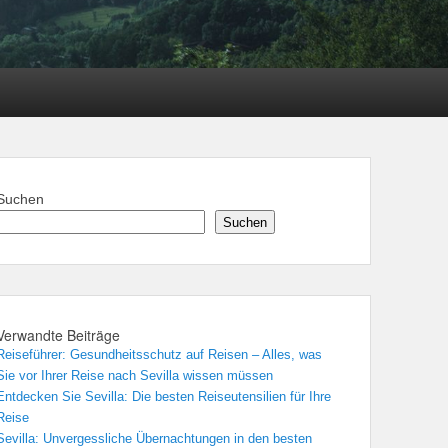
Suchen
Suchen
Verwandte Beiträge
Reiseführer: Gesundheitsschutz auf Reisen – Alles, was
Sie vor Ihrer Reise nach Sevilla wissen müssen
Entdecken Sie Sevilla: Die besten Reiseutensilien für Ihre
Reise
Sevilla: Unvergessliche Übernachtungen in den besten