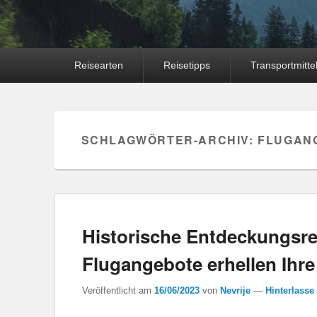
Hauptmenü
Reisearten
Reisetipps
Transportmitte
SCHLAGWÖRTER-ARCHIV:
FLUGAN
Historische Entdeckungsre
Flugangebote erhellen Ihre
Veröffentlicht am
16/06/2023
von
Nevrije
—
Hinterlasse