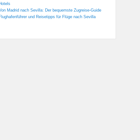
Hotels
Von Madrid nach Sevilla: Der bequemste Zugreise-Guide
Flughafenführer und Reisetipps für Flüge nach Sevilla