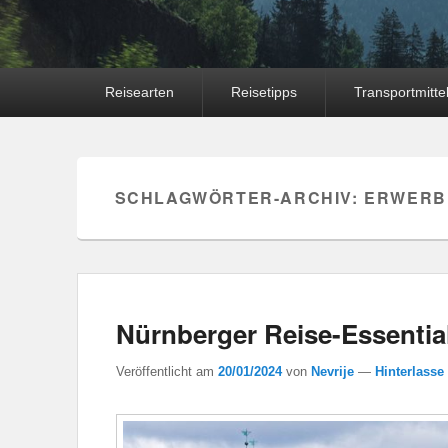
Hauptmenü
Reisearten
Reisetipps
Transportmitte
SCHLAGWÖRTER-ARCHIV:
ERWERB 
Nürnberger Reise-Essentia
Veröffentlicht am
20/01/2024
von
Nevrije
—
Hinterlasse