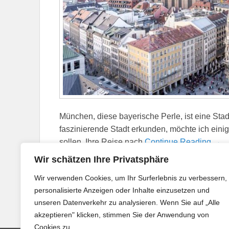
München, diese bayerische Perle, ist eine Stad
faszinierende Stadt erkunden, möchte ich einige
sollen, Ihre Reise nach
Continue Reading →
Wir schätzen Ihre Privatsphäre
Veröffentlicht in
Krankenversicherung
,
Reise Gadgets
Wir verwenden Cookies, um Ihr Surferlebnis zu verbessern,
einer lokalen SIM-Karte
,
Reiseausrüstung
|
Hinterlass
personalisierte Anzeigen oder Inhalte einzusetzen und
unseren Datenverkehr zu analysieren. Wenn Sie auf „Alle
akzeptieren" klicken, stimmen Sie der Anwendung von
Cookies zu.