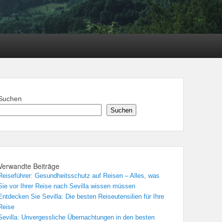
Suchen
Suchen
Verwandte Beiträge
Reiseführer: Gesundheitsschutz auf Reisen – Alles, was
Sie vor Ihrer Reise nach Sevilla wissen müssen
Entdecken Sie Sevilla: Die besten Reiseutensilien für Ihre
Reise
Sevilla: Unvergessliche Übernachtungen in den besten