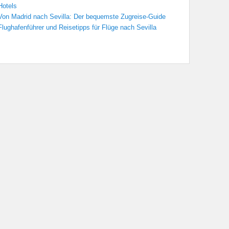
Hotels
Von Madrid nach Sevilla: Der bequemste Zugreise-Guide
Flughafenführer und Reisetipps für Flüge nach Sevilla