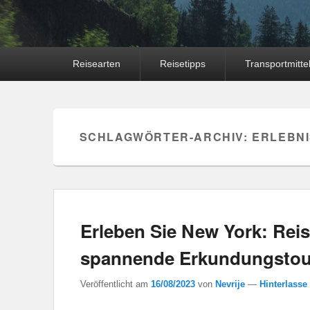
Hauptmenü
Reisearten
Reisetipps
Transportmitte
SCHLAGWÖRTER-ARCHIV:
ERLEBN
Erleben Sie New York: Reis
spannende Erkundungstou
Veröffentlicht am
16/08/2023
von
Nevrije
—
Hinterlasse