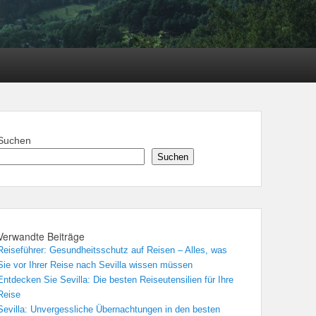
Suchen
Suchen
Verwandte Beiträge
Reiseführer: Gesundheitsschutz auf Reisen – Alles, was
Sie vor Ihrer Reise nach Sevilla wissen müssen
Entdecken Sie Sevilla: Die besten Reiseutensilien für Ihre
Reise
Sevilla: Unvergessliche Übernachtungen in den besten