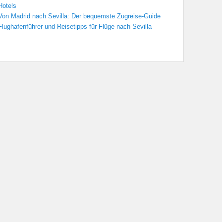
Hotels
Von Madrid nach Sevilla: Der bequemste Zugreise-Guide
Flughafenführer und Reisetipps für Flüge nach Sevilla