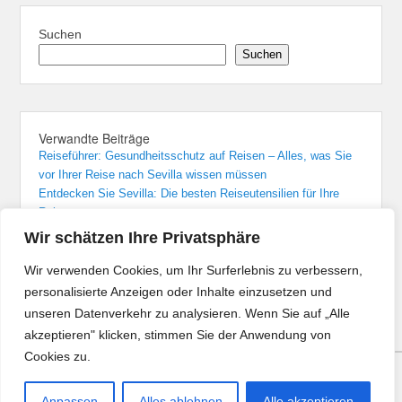
Suchen
Suchen
Verwandte Beiträge
Reiseführer: Gesundheitsschutz auf Reisen – Alles, was Sie
vor Ihrer Reise nach Sevilla wissen müssen
Entdecken Sie Sevilla: Die besten Reiseutensilien für Ihre
Reise
Sevilla: Unvergessliche Übernachtungen in den besten Hotels
Wir schätzen Ihre Privatsphäre
Von Madrid nach Sevilla: Der bequemste Zugreise-Guide
Flughafenführer und Reisetipps für Flüge nach Sevilla
Wir verwenden Cookies, um Ihr Surferlebnis zu verbessern,
personalisierte Anzeigen oder Inhalte einzusetzen und
unseren Datenverkehr zu analysieren. Wenn Sie auf „Alle
akzeptieren" klicken, stimmen Sie der Anwendung von
Cookies zu.
Copyright © 2026
Reisen Angebote
All Rights Reserved.
Anpassen
Alles ablehnen
Alle akzeptieren